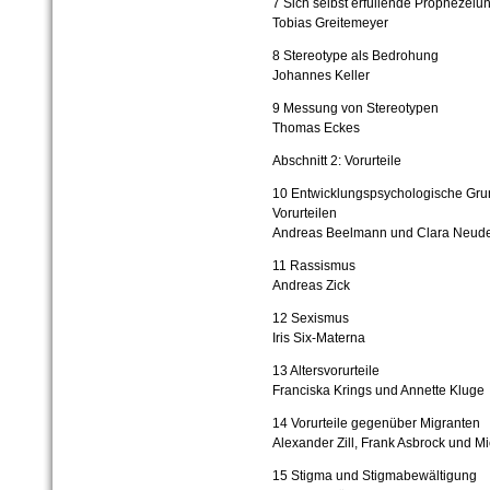
7 Sich selbst erfüllende Prophezeiu
Tobias Greitemeyer
8 Stereotype als Bedrohung
Johannes Keller
9 Messung von Stereotypen
Thomas Eckes
Abschnitt 2: Vorurteile
10 Entwicklungspsychologische Grun
Vorurteilen
Andreas Beelmann und Clara Neud
11 Rassismus
Andreas Zick
12 Sexismus
Iris Six-Materna
13 Altersvorurteile
Franciska Krings und Annette Kluge
14 Vorurteile gegenüber Migranten
Alexander Zill, Frank Asbrock und Mi
15 Stigma und Stigmabewältigung