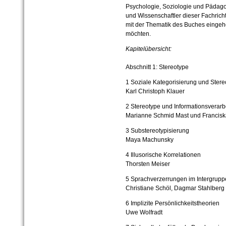
Psychologie, Soziologie und Pädago
und Wissenschaftler dieser Fachrich
mit der Thematik des Buches einge
möchten.
Kapitelübersicht:
Abschnitt 1: Stereotype
1 Soziale Kategorisierung und Stere
Karl Christoph Klauer
2 Stereotype und Informationsverarb
Marianne Schmid Mast und Francisk
3 Substereotypisierung
Maya Machunsky
4 Illusorische Korrelationen
Thorsten Meiser
5 Sprachverzerrungen im Intergrupp
Christiane Schöl, Dagmar Stahlber
6 Implizite Persönlichkeitstheorien
Uwe Wolfradt