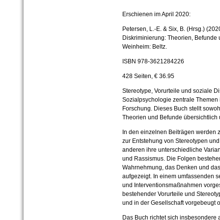
Erschienen im April 2020:
Petersen, L.-E. & Six, B. (Hrsg.) (202
Diskriminierung: Theorien, Befunde u
Weinheim: Beltz.
ISBN 978-3621284226
428 Seiten, € 36.95
Stereotype, Vorurteile und soziale D
Sozialpsychologie zentrale Themen 
Forschung. Dieses Buch stellt sowohl
Theorien und Befunde übersichtlich 
In den einzelnen Beiträgen werden z
zur Entstehung von Stereotypen und
anderen ihre unterschiedliche Variant
und Rassismus. Die Folgen bestehend
Wahrnehmung, das Denken und das
aufgezeigt. In einem umfassenden s
und Interventionsmaßnahmen vorgest
bestehender Vorurteile und Stereot
und in der Gesellschaft vorgebeugt
Das Buch richtet sich insbesondere