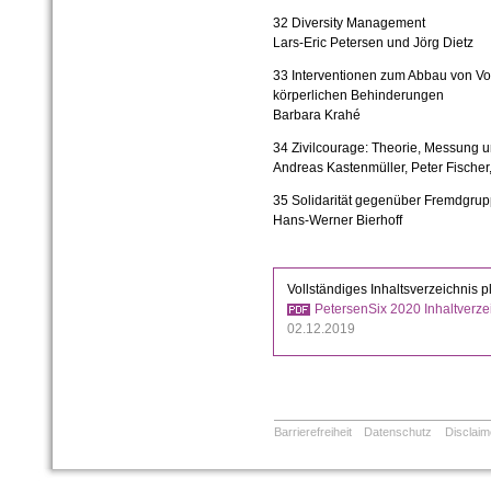
32 Diversity Management
Lars-Eric Petersen und Jörg Dietz
33 Interventionen zum Abbau von Vo
körperlichen Behinderungen
Barbara Krahé
34 Zivilcourage: Theorie, Messung u
Andreas Kastenmüller, Peter Fischer
35 Solidarität gegenüber Fremdgrup
Hans-Werner Bierhoff
Vollständiges Inhaltsverzeichnis pl
PetersenSix 2020 Inhaltverzei
02.12.2019
Barrierefreiheit
Datenschutz
Disclaim