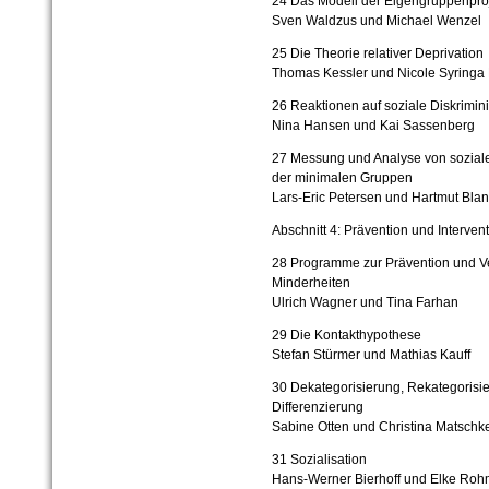
24 Das Modell der Eigengruppenpro
Sven Waldzus und Michael Wenzel
25 Die Theorie relativer Deprivation
Thomas Kessler und Nicole Syringa 
26 Reaktionen auf soziale Diskrimin
Nina Hansen und Kai Sassenberg
27 Messung und Analyse von soziale
der minimalen Gruppen
Lars-Eric Petersen und Hartmut Bla
Abschnitt 4: Prävention und Interven
28 Programme zur Prävention und V
Minderheiten
Ulrich Wagner und Tina Farhan
29 Die Kontakthypothese
Stefan Stürmer und Mathias Kauff
30 Dekategorisierung, Rekategorisi
Differenzierung
Sabine Otten und Christina Matschk
31 Sozialisation
Hans-Werner Bierhoff und Elke Ro