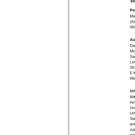
In
Po
Mar
(Ad
06
Au
Die
Min
Sa
Lei
39
E-
We
Ur
Bit
Arr
Uni
Urh
Sie
an
zug