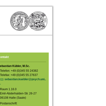
ontakt
ebastian Kübler, M.Sc.
Telefon: +49 (0)345 55 24382
Telefax: +49 (0)345 55 27637
sebastian.kuebler@psych.uni..
.
Raum 1.16.0
Emil-Abderhalden-Str. 26-27
06108 Halle (Saale)
Postanschrift: