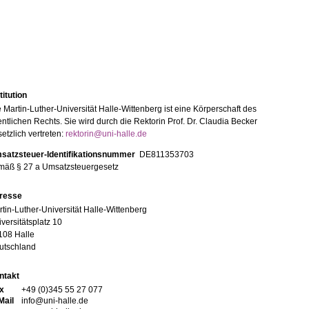
titution
 Martin-Luther-Universität Halle-Wittenberg ist eine Körperschaft des
entlichen Rechts. Sie wird durch die Rektorin Prof. Dr. Claudia Becker
etzlich vertreten:
rektorin@uni-halle.de
satzsteuer-Identifikationsnummer
DE811353703
mäß § 27 a Umsatzsteuergesetz
resse
tin-Luther-Universität Halle-Wittenberg
versitätsplatz 10
108 Halle
utschland
ntakt
x
+49 (0)345 55 27 077
Mail
info@uni-halle.de