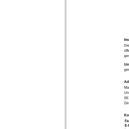
Ins
Die
öff
ges
Um
ge
Ad
Mar
Uni
06
De
Ko
Fa
E-