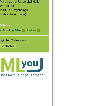
Martin-Luther-Universität Halle-
Wittenberg
Institut für Psychologie
06099 Halle (Saale)
eiteres
Schrift:
größer
kleiner
ogin für Redakteure