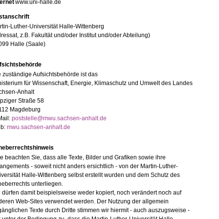
ternet
www.uni-halle.de
stanschrift
tin-Luther-Universität Halle-Wittenberg
ressat, z.B. Fakultät und/oder Institut und/oder Abteilung)
099 Halle (Saale)
fsichtsbehörde
 zuständige Aufsichtsbehörde ist das
isterium für Wissenschaft, Energie, Klimaschutz und Umwelt des Landes
chsen-Anhalt
pziger Straße 58
112 Magdeburg
Mail:
poststelle@mwu.sachsen-anhalt.de
b:
mwu.sachsen-anhalt.de
heberrechtshinweis
te beachten Sie, dass alle Texte, Bilder und Grafiken sowie ihre
angements - soweit nicht anders ersichtlich - von der Martin-Luther-
versität Halle-Wittenberg selbst erstellt wurden und dem Schutz des
eberrechts unterliegen.
 dürfen damit beispielsweise weder kopiert, noch verändert noch auf
deren Web-Sites verwendet werden. Der Nutzung der allgemein
änglichen Texte durch Dritte stimmen wir hiermit - auch auszugsweise -