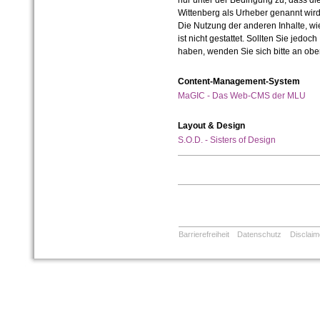
nur unter der Bedingung zu, dass die
Wittenberg als Urheber genannt wird
Die Nutzung der anderen Inhalte, wie
ist nicht gestattet. Sollten Sie jedo
haben, wenden Sie sich bitte an ob
Content-Management-System
MaGIC - Das Web-CMS der MLU
Layout & Design
S.O.D. - Sisters of Design
Barrierefreiheit
Datenschutz
Disclaim