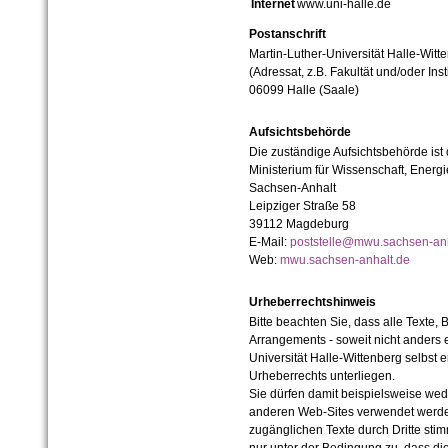
Internet
www.uni-halle.de
Postanschrift
Martin-Luther-Universität Halle-Witt
(Adressat, z.B. Fakultät und/oder Inst
06099 Halle (Saale)
Aufsichtsbehörde
Die zuständige Aufsichtsbehörde ist
Ministerium für Wissenschaft, Ener
Sachsen-Anhalt
Leipziger Straße 58
39112 Magdeburg
E-Mail:
poststelle@mwu.sachsen-anh
Web:
mwu.sachsen-anhalt.de
Urheberrechtshinweis
Bitte beachten Sie, dass alle Texte, 
Arrangements - soweit nicht anders er
Universität Halle-Wittenberg selbst 
Urheberrechts unterliegen.
Sie dürfen damit beispielsweise wed
anderen Web-Sites verwendet werde
zugänglichen Texte durch Dritte sti