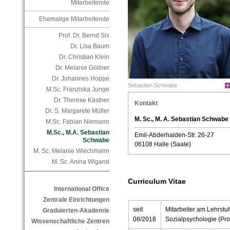
Mitarbeitende
Ehemalige Mitarbeitende
Prof. Dr. Bernd Six
Dr. Lisa Baum
Dr. Christian Klein
Dr. Melanie Göllner
Dr. Johannes Hoppe
Sebastian Schwabe
M.Sc. Franziska Junge
Dr. Therese Kästner
Kontakt
Dr. S. Margarete Müller
M. Sc., M. A. Sebastian Schwabe
M.Sc. Fabian Niemann
M.Sc., M.A. Sebastian
Emil-Abderhalden-Str. 26-27
Schwabe
06108 Halle (Saale)
M. Sc. Melanie Wiechmann
M. Sc. Anina Wigand
Curriculum Vitae
International Office
Zentrale Einrichtungen
seit
Mitarbeiter am Lehrstuh
Graduierten-Akademie
08/2018
Sozialpsychologie (Prof
Wissenschaftliche Zentren