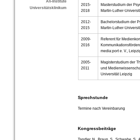
An-Institute
2015-
Masterstudium der Psy
Universitätsklinikum
2018
Martin-Luther-Universi
2012-
Bachelorstudium der P
2015
Martin-Luther-Universi
2009-
Referent für Medienko
2016
Kommunikationsförder
media:port e. V., Leipzi
2005-
Magisterstudium der T
2011
und Medienwissenscha
Universität Leipzig
Sprechstunde
Termine nach Vereinbarung
Kongressbeiträge
Tandler, N., Braun, S., Schwabe, S.,