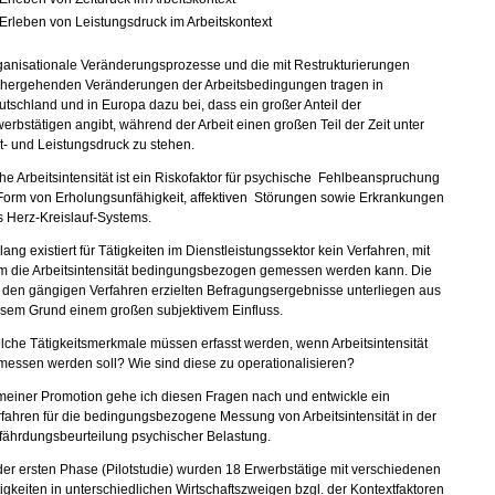
Erleben von Leistungsdruck im Arbeitskontext
ganisationale Veränderungsprozesse und die mit Restrukturierungen
nhergehenden Veränderungen der Arbeitsbedingungen tragen in
tschland und in Europa dazu bei, dass ein großer Anteil der
erbstätigen angibt, während der Arbeit einen großen Teil der Zeit unter
t- und Leistungsdruck zu stehen.
e Arbeitsintensität ist ein Riskofaktor für psychische Fehlbeanspruchung
 Form von Erholungsunfähigkeit, affektiven Störungen sowie Erkrankungen
 Herz-Kreislauf-Systems.
lang existiert für Tätigkeiten im Dienstleistungssektor kein Verfahren, mit
m die Arbeitsintensität bedingungsbezogen gemessen werden kann. Die
 den gängigen Verfahren erzielten Befragungsergebnisse unterliegen aus
esem Grund einem großen subjektivem Einfluss.
che Tätigkeitsmerkmale müssen erfasst werden, wenn Arbeitsintensität
essen werden soll? Wie sind diese zu operationalisieren?
meiner Promotion gehe ich diesen Fragen nach und entwickle ein
fahren für die bedingungsbezogene Messung von Arbeitsintensität in der
fährdungsbeurteilung psychischer Belastung.
der ersten Phase (Pilotstudie) wurden 18 Erwerbstätige mit verschiedenen
igkeiten in unterschiedlichen Wirtschaftszweigen bzgl. der Kontextfaktoren