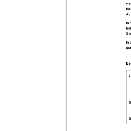
von
tät
Aus
In 
hoh
Sti
In 
gem
Be
s
1
0
1
0