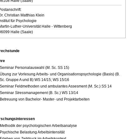
06108 Halle (Saale)
Postanschrift:
Dr. Christian Matthias Klein
Institut für Psychologie
Martin-Luther-Universität Halle - Wittenberg
06099 Halle (Saale)
rechstunde
hre
Seminar Personalauswahl (M. Sc. SS 15)
Übung zur Vorlesung Arbeits- und Organisationspsychologie (Basis) (B.
Sc. Gruppe A und B) WS 14/15; WS 15/16
Seminar Feldmethoden und ambulantes Assesment (M. Sc.) SS 14
Seminar
Stressmanagement
(B. Sc.) WS 13/14
Betreuung von Bachelor- Master- und Projektarbeiten
rschungsinteressen
Methodik der psychologischen Arbeitsanalyse
Psychische Belastung Arbeitsintensität
Erleben von Zeitdruck im Arbeitskontext