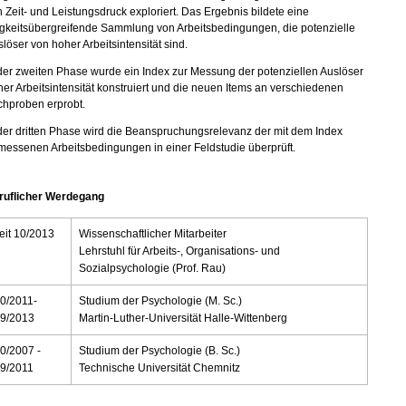
 Zeit- und Leistungsdruck exploriert. Das Ergebnis bildete eine
igkeitsübergreifende Sammlung von Arbeitsbedingungen, die potenzielle
löser von hoher Arbeitsintensität sind.
der zweiten Phase wurde ein Index zur Messung der potenziellen Auslöser
er Arbeitsintensität konstruiert und die neuen Items an verschiedenen
chproben erprobt.
der dritten Phase wird die Beanspruchungsrelevanz der mit dem Index
essenen Arbeitsbedingungen in einer Feldstudie überprüft.
ruflicher Werdegang
eit 10/2013
Wissenschaftlicher Mitarbeiter
Lehrstuhl für Arbeits-, Organisations- und
Sozialpsychologie (Prof. Rau)
0/2011-
Studium der Psychologie (M. Sc.)
9/2013
Martin-Luther-Universität Halle-Wittenberg
0/2007 -
Studium der Psychologie (B. Sc.)
9/2011
Technische Universität Chemnitz