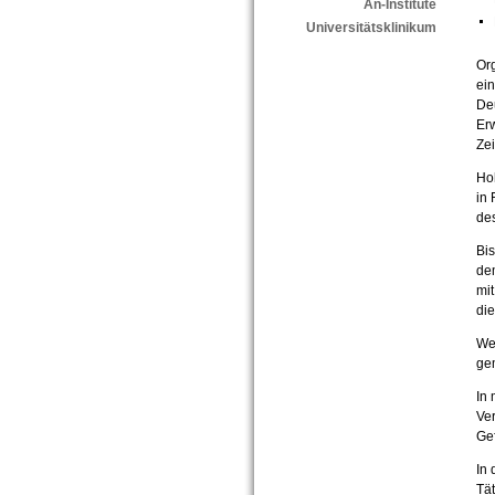
An-Institute
Universitätsklinikum
Or
ei
Deu
Erw
Zei
Hoh
in
des
Bis
de
mit
di
Wel
gem
In 
Ver
Ge
In 
Tät