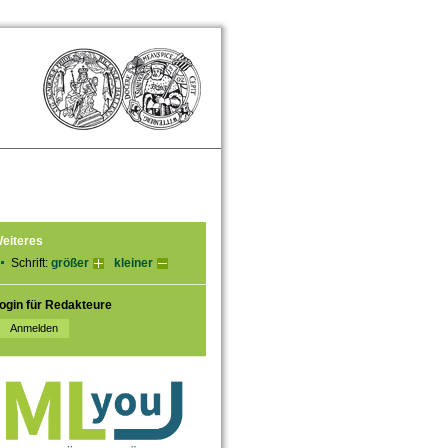
eiteres
Schrift:
größer
kleiner
ogin für Redakteure