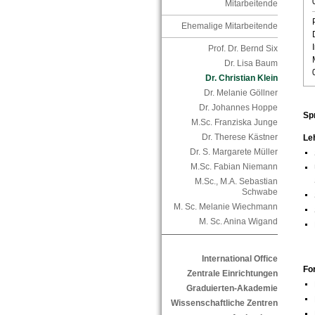
Mitarbeitende
Ehemalige Mitarbeitende
Prof. Dr. Bernd Six
Dr. Lisa Baum
Dr. Christian Klein
Dr. Melanie Göllner
Dr. Johannes Hoppe
Sp
M.Sc. Franziska Junge
Dr. Therese Kästner
Le
Dr. S. Margarete Müller
M.Sc. Fabian Niemann
M.Sc., M.A. Sebastian
Schwabe
M. Sc. Melanie Wiechmann
M. Sc. Anina Wigand
International Office
Fo
Zentrale Einrichtungen
Graduierten-Akademie
Wissenschaftliche Zentren