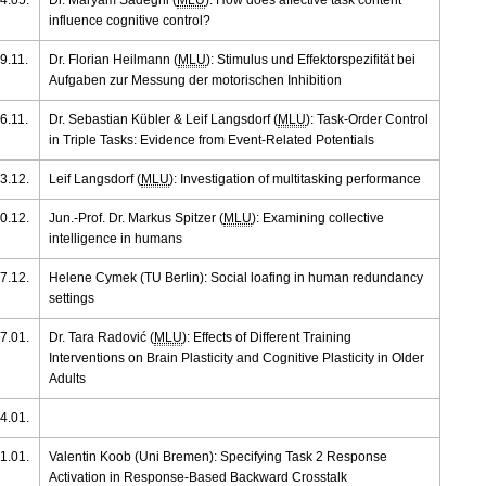
influence cognitive control?
9.11.
Dr. Florian Heilmann (
MLU
): Stimulus und Effektorspezifität bei
Aufgaben zur Messung der motorischen Inhibition
6.11.
Dr. Sebastian Kübler & Leif Langsdorf (
MLU
): Task-Order Control
in Triple Tasks: Evidence from Event-Related Potentials
3.12.
Leif Langsdorf (
MLU
): Investigation of multitasking performance
0.12.
Jun.-Prof. Dr. Markus Spitzer (
MLU
): Examining collective
intelligence in humans
7.12.
Helene Cymek (TU Berlin): Social loafing in human redundancy
settings
7.01.
Dr. Tara Radović (
MLU
): Effects of Different Training
Interventions on Brain Plasticity and Cognitive Plasticity in Older
Adults
4.01.
1.01.
Valentin Koob (Uni Bremen): Specifying Task 2 Response
Activation in Response-Based Backward Crosstalk