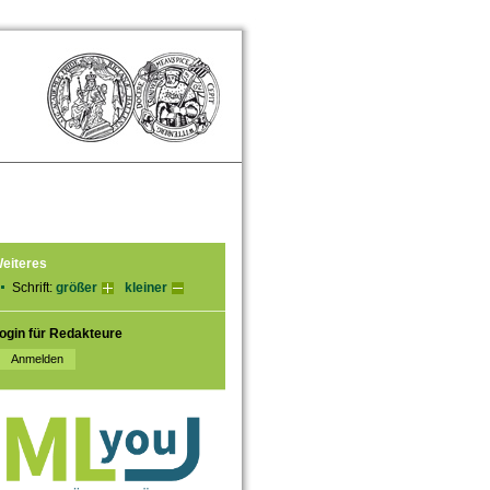
eiteres
Schrift:
größer
kleiner
ogin für Redakteure