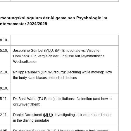
rschungskolloquium der Allgemeinen Psychologie im
ntersemester 2024/2025
8.10.
5.10.
Josephine Gümbel (
MLU
, BA): Emotionale vs. Visuelle
Dominanz: Ein Vergleich der Einflüsse auf Asymmetrische
Wechselkosten
2.10.
Philipp Raßbach (Uni Würzburg): Deciding while moving: How
the body state biases embodied choices
9.10.
5.11.
Dr. Basil Wahn (TU Berlin): Limitations of attention (and how to
circumvent them)
2.11.
Daniel Darnstaedt (
MLU
): Investigating task-order coordination
in the driving simulator
4.05.
Dr. Maryam Sadeghi (
MLU
): How does affective task content