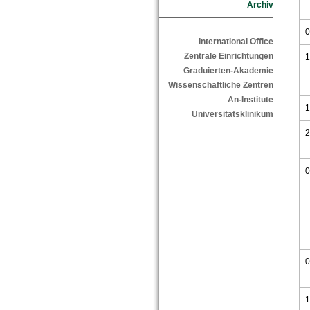
Archiv
0
International Office
Zentrale Einrichtungen
1
Graduierten-Akademie
Wissenschaftliche Zentren
An-Institute
1
Universitätsklinikum
2
0
0
1