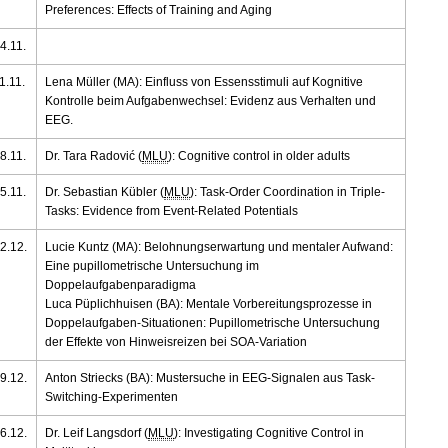
Preferences: Effects of Training and Aging
4.11.
1.11.
Lena Müller (MA): Einfluss von Essensstimuli auf Kognitive
Kontrolle beim Aufgabenwechsel: Evidenz aus Verhalten und
EEG.
8.11.
Dr. Tara Radović (
MLU
): Cognitive control in older adults
5.11.
Dr. Sebastian Kübler (
MLU
): Task-Order Coordination in Triple-
Tasks: Evidence from Event-Related Potentials
2.12.
Lucie Kuntz (MA): Belohnungserwartung und mentaler Aufwand:
Eine pupillometrische Untersuchung im
Doppelaufgabenparadigma
Luca Püplichhuisen (BA): Mentale Vorbereitungsprozesse in
Doppelaufgaben-Situationen: Pupillometrische Untersuchung
der Effekte von Hinweisreizen bei SOA-Variation
9.12.
Anton Striecks (BA): Mustersuche in EEG-Signalen aus Task-
Switching-Experimenten
6.12.
Dr. Leif Langsdorf (
MLU
): Investigating Cognitive Control in