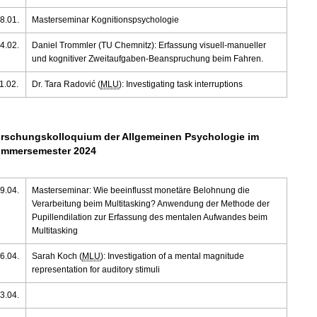
8.01.
Masterseminar Kognitionspsychologie
4.02.
Daniel Trommler (TU Chemnitz): Erfassung visuell-manueller
und kognitiver Zweitaufgaben-Beanspruchung beim Fahren.
1.02.
Dr. Tara Radović (
MLU
): Investigating task interruptions
rschungskolloquium der Allgemeinen Psychologie im
mmersemester 2024
9.04.
Masterseminar: Wie beeinflusst monetäre Belohnung die
Verarbeitung beim Multitasking? Anwendung der Methode der
Pupillendilation zur Erfassung des mentalen Aufwandes beim
Multitasking
6.04.
Sarah Koch (
MLU
): Investigation of a mental magnitude
representation for auditory stimuli
3.04.