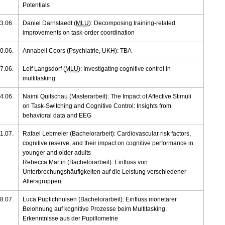
Potentials
3.06.
Daniel Darnstaedt (
MLU
): Decomposing training-related
improvements on task-order coordination
0.06.
Annabell Coors (Psychiatrie, UKH): TBA
7.06.
Leif Langsdorf (
MLU
): Investigating cognitive control in
multitasking
4.06.
Naimi Quitschau (Masterarbeit): The Impact of Affective Stimuli
on Task-Switching and Cognitive Control: Insights from
behavioral data and EEG
1.07.
Rafael Lebmeier (Bachelorarbeit): Cardiovascular risk factors,
cognitive reserve, and their impact on cognitive performance in
younger and older adults
Rebecca Martin (Bachelorarbeit): Einfluss von
Unterbrechungshäufigkeiten auf die Leistung verschiedener
Altersgruppen
8.07.
Luca Püplichhuisen (Bachelorarbeit): Einfluss monetärer
Belohnung auf kognitive Prozesse beim Multitasking:
Erkenntnisse aus der Pupillometrie