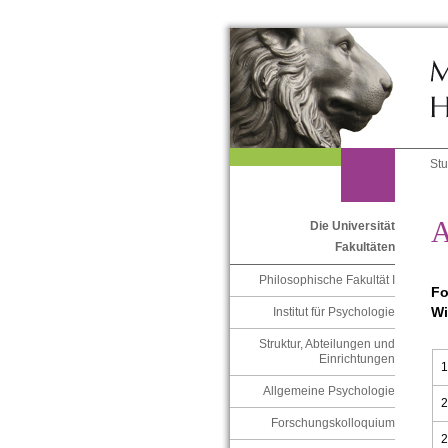
St
A
Die Universität
Fakultäten
Philosophische Fakultät I
Fo
Wi
Institut für Psychologie
Struktur, Abteilungen und
Einrichtungen
1
Allgemeine Psychologie
2
Forschungskolloquium
2