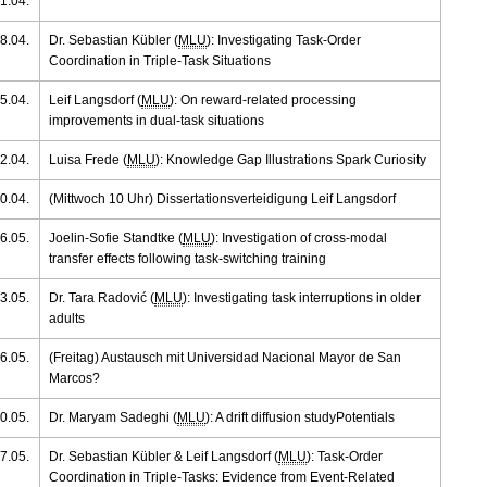
1.04.
8.04.
Dr. Sebastian Kübler (
MLU
): Investigating Task-Order
Coordination in Triple-Task Situations
5.04.
Leif Langsdorf (
MLU
): On reward-related processing
improvements in dual-task situations
2.04.
Luisa Frede (
MLU
): Knowledge Gap Illustrations Spark Curiosity
0.04.
(Mittwoch 10 Uhr) Dissertationsverteidigung Leif Langsdorf
6.05.
Joelin-Sofie Standtke (
MLU
): Investigation of cross-modal
transfer effects following task-switching training
3.05.
Dr. Tara Radović (
MLU
): Investigating task interruptions in older
adults
6.05.
(Freitag) Austausch mit Universidad Nacional Mayor de San
Marcos?
0.05.
Dr. Maryam Sadeghi (
MLU
): A drift diffusion studyPotentials
7.05.
Dr. Sebastian Kübler & Leif Langsdorf (
MLU
): Task-Order
Coordination in Triple-Tasks: Evidence from Event-Related