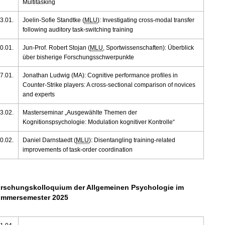
Multitasking
3.01.
Joelin-Sofie Standtke (
MLU
): Investigating cross-modal transfer
following auditory task-switching training
0.01.
Jun-Prof. Robert Stojan (
MLU
, Sportwissenschaften): Überblick
über bisherige Forschungsschwerpunkte
7.01.
Jonathan Ludwig (MA): Cognitive performance profiles in
Counter-Strike players: A cross-sectional comparison of novices
and experts
3.02.
Masterseminar „Ausgewählte Themen der
Kognitionspsychologie: Modulation kognitiver Kontrolle“
0.02.
Daniel Darnstaedt (
MLU
): Disentangling training-related
improvements of task-order coordination
rschungskolloquium der Allgemeinen Psychologie im
mmersemester 2025