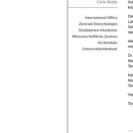
Auf
Carla-Studie
kog
Die
International Office
La
Zentrale Einrichtungen
Sel
Graduierten-Akademie
Ve
Wissenschaftliche Zentren
Wen
An-Institute
möc
Universitätsklinikum
Dr.
Ma
Te
Ka
Ma
Te
Vie
Tor