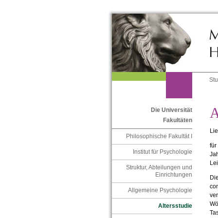
St
A
Die Universität
Fakultäten
Lie
Philosophische Fakultät I
für
Institut für Psychologie
Jah
Le
Struktur, Abteilungen und
Einrichtungen
Die
com
Allgemeine Psychologie
ve
Wör
Altersstudie
Tas