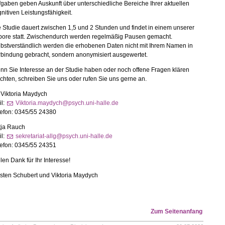
gaben geben Auskunft über unterschiedliche Bereiche Ihrer aktuellen
nitiven Leistungsfähigkeit.
 Studie dauert zwischen 1,5 und 2 Stunden und findet in einem unserer
bore statt. Zwischendurch werden regelmäßig Pausen gemacht.
bstverständlich werden die erhobenen Daten nicht mit Ihrem Namen in
rbindung gebracht, sondern anonymisiert ausgewertet.
n Sie Interesse an der Studie haben oder noch offene Fragen klären
hten, schreiben Sie uns oder rufen Sie uns gerne an.
 Viktoria Maydych
il:
Viktoria.maydych@psych.uni-halle.de
lefon: 0345/55 24380
tja Rauch
il:
sekretariat-allg@psych.uni-halle.de
lefon: 0345/55 24351
len Dank für Ihr Interesse!
sten Schubert und Viktoria Maydych
Zum Seitenanfang