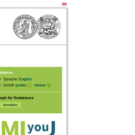
eiteres
Sprache:
English
Schrift:
größer
kleiner
ogin für Redakteure