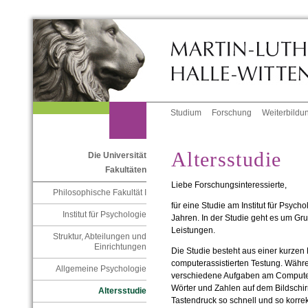
Studium
Forschung
Weiterbildu
Altersstudie
Die Universität
Fakultäten
Liebe Forschungsinteressierte,
Philosophische Fakultät I
für eine Studie am Institut für Psyc
Institut für Psychologie
Jahren. In der Studie geht es um Gr
Leistungen.
Struktur, Abteilungen und
Einrichtungen
Die Studie besteht aus einer kurzen
computerassistierten Testung. Währ
Allgemeine Psychologie
verschiedene Aufgaben am Computer
Wörter und Zahlen auf dem Bildschir
Altersstudie
Tastendruck so schnell und so korrek