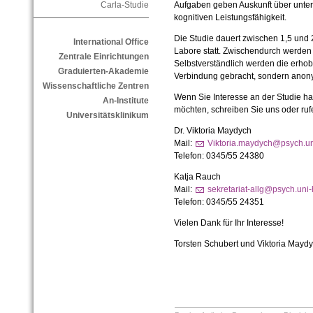
Aufgaben geben Auskunft über unters
Carla-Studie
kognitiven Leistungsfähigkeit.
Die Studie dauert zwischen 1,5 und 
International Office
Labore statt. Zwischendurch werde
Zentrale Einrichtungen
Selbstverständlich werden die erho
Graduierten-Akademie
Verbindung gebracht, sondern anony
Wissenschaftliche Zentren
Wenn Sie Interesse an der Studie h
An-Institute
möchten, schreiben Sie uns oder ruf
Universitätsklinikum
Dr. Viktoria Maydych
Mail:
Viktoria.maydych@psych.un
Telefon: 0345/55 24380
Katja Rauch
Mail:
sekretariat-allg@psych.uni-
Telefon: 0345/55 24351
Vielen Dank für Ihr Interesse!
Torsten Schubert und Viktoria Mayd